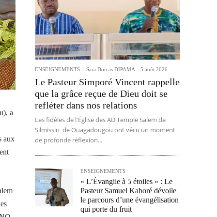
ENSEIGNEMENTS
Sara Dorcas DIPAMA
-
5 août 2026
Le Pasteur Simporé Vincent rappelle
que la grâce reçue de Dieu doit se
refléter dans nos relations
u), a
Les fidèles de l'Église des AD Temple Salem de
Silmissin de Ouagadougou ont vécu un moment
s aux
de profonde réflexion...
ent
ENSEIGNEMENTS
« L’Évangile à 5 étoiles » : Le
Pasteur Samuel Kaboré dévoile
Salem
le parcours d’une évangélisation
des
qui porte du fruit
ANO.