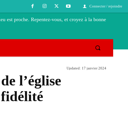
Connecter / rejoindre
eu est proche. Repentez-vous, et croyez à la bonne
Updated:
17 janvier 2024
e l’église
fidélité
Tumblr
Telegram
Viber