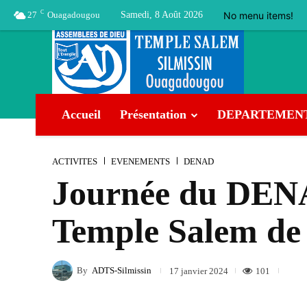
C
No menu items!
27
Ouagadougou
Samedi, 8 Août 2026
Accueil
Présentation
DEPARTEMEN
ACTIVITES
EVENEMENTS
DENAD
Journée du DENAD
Temple Salem de Si
By
ADTS-Silmissin
101
17 janvier 2024
Facebook
Twitter
Pinterest