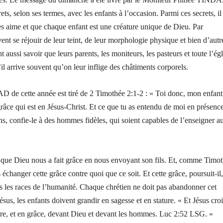
rets, selon ses termes, avec les enfants à l’occasion. Parmi ces secrets, il
s aime et que chaque enfant est une créature unique de Dieu. Par
vent se réjouir de leur teint, de leur morphologie physique et bien d’autr
nt aussi savoir que leurs parents, les moniteurs, les pasteurs et toute l’égl
il arrive souvent qu’on leur inflige des châtiments corporels.
de cette année est tiré de 2 Timothée 2:1-2 : « Toi donc, mon enfant
 grâce qui est en Jésus-Christ. Et ce que tu as entendu de moi en présenc
, confie-le à des hommes fidèles, qui soient capables de l’enseigner au
 que Dieu nous a fait grâce en nous envoyant son fils. Et, comme Timot
changer cette grâce contre quoi que ce soit. Et cette grâce, poursuit-il,
 les races de l’humanité. Chaque chrétien ne doit pas abandonner cet
us, les enfants doivent grandir en sagesse et en stature. « Et Jésus croi
ure, et en grâce, devant Dieu et devant les hommes. Luc 2:52 LSG. »