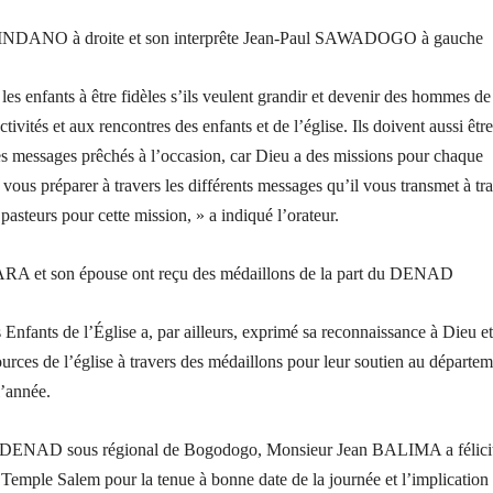
TINDANO à droite et son interprête Jean-Paul SAWADOGO à gauche
 les enfants à être fidèles s’ils veulent grandir et devenir des hommes de
tivités et aux rencontres des enfants et de l’église. Ils doivent aussi être
r les messages prêchés à l’occasion, car Dieu a des missions pour chaque
 vous préparer à travers les différents messages qu’il vous transmet à tr
 pasteurs pour cette mission, » a indiqué l’orateur.
ARA et son épouse ont reçu des médaillons de la part du DENAD
Enfants de l’Église a, par ailleurs, exprimé sa reconnaissance à Dieu et
urces de l’église à travers des médaillons pour leur soutien au départe
l’année.
u DENAD sous régional de Bogodogo, Monsieur Jean BALIMA a félicit
mple Salem pour la tenue à bonne date de la journée et l’implication