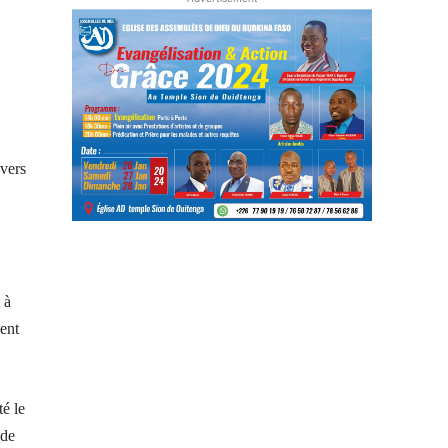
avers
 à
ment
é le
 de