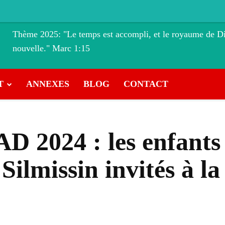
Thème 2025: "Le temps est accompli, et le royaume de Di
nouvelle." ‭‭Marc‬ ‭1‬:‭15
T
ANNEXES
BLOG
CONTACT
 2024 : les enfants d
lmissin invités à la 
VK
WhatsApp
Linkedin
E-mail