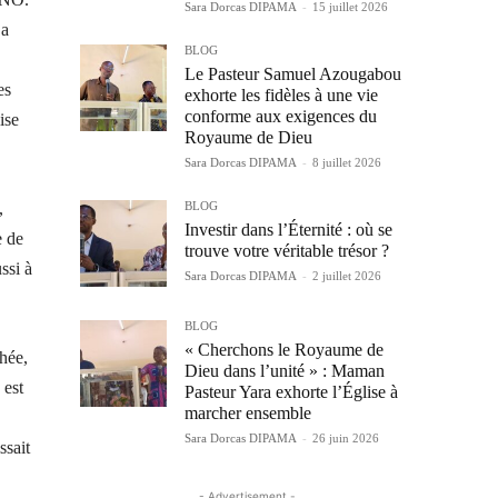
Sara Dorcas DIPAMA
-
15 juillet 2026
 a
BLOG
Le Pasteur Samuel Azougabou
es
exhorte les fidèles à une vie
conforme aux exigences du
ise
Royaume de Dieu
Sara Dorcas DIPAMA
-
8 juillet 2026
BLOG
,
Investir dans l’Éternité : où se
e de
trouve votre véritable trésor ?
ssi à
Sara Dorcas DIPAMA
-
2 juillet 2026
BLOG
« Cherchons le Royaume de
hée,
Dieu dans l’unité » : Maman
 est
Pasteur Yara exhorte l’Église à
marcher ensemble
Sara Dorcas DIPAMA
-
26 juin 2026
ssait
- Advertisement -