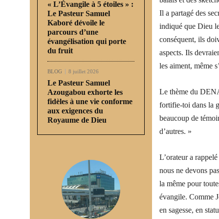
« L’Évangile à 5 étoiles » :
Il a partagé des sec
Le Pasteur Samuel
Kaboré dévoile le
indiqué que Dieu le
parcours d’une
conséquent, ils doi
évangélisation qui porte
du fruit
aspects. Ils devraie
les aiment, même s’
BLOG
8 juillet 2026
Le Pasteur Samuel
Le thème du DENAD 
Azougabou exhorte les
fidèles à une vie conforme
fortifie-toi dans la
aux exigences du
beaucoup de témoins
Royaume de Dieu
d’autres. »
L’orateur a rappelé
nous ne devons pas é
la même pour toutes
évangile. Comme Jés
en sagesse, en stat