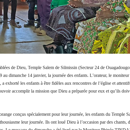
blées de Dieu, Temple Salem de Silmissin (Secteur 24 de Ouagadougo
9 au dimanche 14 janvier, la journée des enfants. L’orateur, le moniteur
xhorté les enfants à être fidèles aux rencontres de l’église et attentif
uvoir accomplir la mission que Dieu a préparée pour eux et qu’ils doiv
 orange conçus spécialement pour leur journée, les enfants du Temple 
thousiasme leur journée. Ils ont loué Dieu à l’occasion par des chants, 
ches. Le message du dimanche a été livré par le Moniteur Phinée TIND