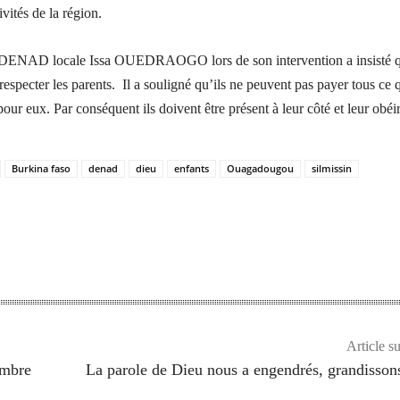
ivités de la région.
 DENAD locale Issa OUEDRAOGO lors de son intervention a insisté 
 respecter les parents. Il a souligné qu’ils ne peuvent pas payer tous ce 
 pour eux. Par conséquent ils doivent être présent à leur côté et leur obéir
Burkina faso
denad
dieu
enfants
Ouagadougou
silmissin
Article s
embre
La parole de Dieu nous a engendrés, grandisson