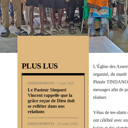
PLUS LUS
L’Église des Assem
organisé, du mardi 
Phinée TINDANO, a e
ENSEIGNEMENTS
5 août 2026
messages afin de po
Le Pasteur Simporé
Vincent rappelle que la
réaliser.
grâce reçue de Dieu doit
se refléter dans nos
relations
Vêtus de tee-shirts
ont célébré avec en
ENSEIGNEMENTS
15 juillet 2026
balais et des sket