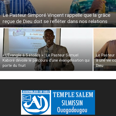
Le Pasteur Simporé Vincent rappelle que la grâce
reçue de Dieu doit se refléter dans nos relations
« L’Évangile à 5 étoiles » : Le Pasteur Samuel
Le Pasteur
Kaboré dévoile le parcours d’une évangélisation qui
à une vie 
porte du fruit
Dieu