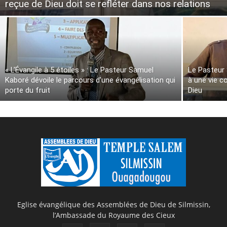
reçue de Dieu doit se refléter dans nos relations
« L’Évangile à 5 étoiles » : Le Pasteur Samuel
Le Pasteur
Kaboré dévoile le parcours d’une évangélisation qui
à une vie 
porte du fruit
Dieu
Eglise évangélique des Assemblées de Dieu de Silmissin,
l’Ambassade du Royaume des Cieux