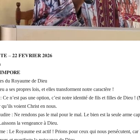
𝐄 – 𝟐𝟐 𝐅𝐄́𝐕𝐑𝐈𝐄𝐑 𝟐𝟎𝟐𝟔

 𝐒𝐈𝐌𝐏𝐎𝐑𝐄
ipes du Royaume de Dieu
a ses propres lois, et elles transforment notre caractère !
Ce n’est pas une option, c’est notre identité de fils et filles de Dieu ! (
qu’ils voient Christ en nous.
udire : Ne rendons pas le mal pour le mal. Le bien est la seule arme ca
 Laissons la vengeance à Dieu.
e : Le Royaume est actif ! Prions pour ceux qui nous persécutent, car 
œurs et manifeste la puissance de Dieu.