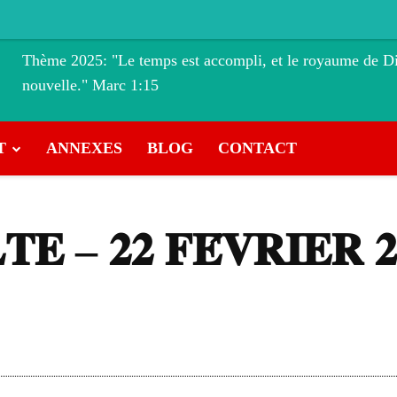
Thème 2025: "Le temps est accompli, et le royaume de Di
nouvelle." ‭‭Marc‬ ‭1‬:‭15
T
ANNEXES
BLOG
CONTACT
𝐄 – 𝟐𝟐 𝐅𝐄́𝐕𝐑𝐈𝐄𝐑 𝟐
VK
WhatsApp
Linkedin
E-mail