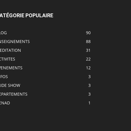
ATÉGORIE POPULAIRE
LOG
90
NSEIGNEMENTS
88
EDITATION
31
CTIVITES
22
VENEMENTS
12
NFOS
3
LIDE SHOW
3
EPARTEMENTS
3
ENAD
1