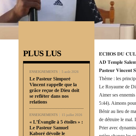
PLUS LUS
𝐄́𝐂𝐇𝐎𝐒 𝐃𝐔 𝐂𝐔𝐋
𝐀𝐃 𝐓𝐞𝐦𝐩𝐥𝐞 𝐒𝐚𝐥𝐞
𝐏𝐚𝐬𝐭𝐞𝐮𝐫 𝐕𝐢𝐧𝐜𝐞𝐧
ENSEIGNEMENTS
5 août 2026
Thème : les princ
Le Pasteur Simporé
Vincent rappelle que la
Le Royaume de Dieu 
grâce reçue de Dieu doit
Aimer ses ennemis : 
se refléter dans nos
relations
5:44). Aimons pour 
Bénir au lieu de ma
ENSEIGNEMENTS
15 juillet 2026
de détruire le mal.
« L’Évangile à 5 étoiles » :
Le Pasteur Samuel
Prier avec dynamism
Kaboré dévoile le
prière change les c