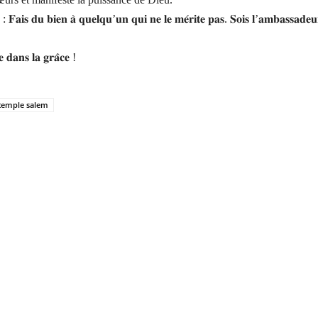
𝐞 : 𝐅𝐚𝐢𝐬 𝐝𝐮 𝐛𝐢𝐞𝐧 𝐚̀ 𝐪𝐮𝐞𝐥𝐪𝐮’𝐮𝐧 𝐪𝐮𝐢 𝐧𝐞 𝐥𝐞 𝐦𝐞́𝐫𝐢𝐭𝐞 𝐩𝐚𝐬. 𝐒𝐨𝐢𝐬 𝐥’𝐚𝐦𝐛𝐚𝐬𝐬𝐚𝐝𝐞
𝐞 𝐝𝐚𝐧𝐬 𝐥𝐚 𝐠𝐫𝐚̂𝐜𝐞 !
temple salem