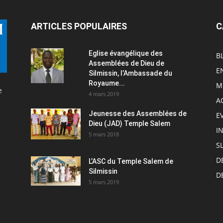
ARTICLES POPULAIRES
C
Eglise évangélique des
B
Assemblées de Dieu de
E
Silmissin, l’Ambassade du
Royaume...
M
e
4 mars 2019
A
Jeunesse des Assemblées de
E
Dieu (JAD) Temple Salem
I
5 mars 2018
S
D
L’ASC du Temple Salem de
Silmissin
D
5 mars 2019