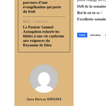
parcours d’une
𝐃𝐞́𝐟𝐢 𝐝𝐞 𝐥𝐚 𝐬𝐞𝐦𝐚𝐢𝐧
évangélisation qui porte
du fruit
𝐑𝐨𝐢 𝐥𝐚̀ 𝐨𝐮̀ 𝐭𝐮 𝐞𝐬 !
𝐄𝐱𝐜𝐞𝐥𝐥𝐞𝐧𝐭𝐞 𝐬𝐞𝐦𝐚𝐢𝐧
BLOG
8 juillet 2026
Le Pasteur Samuel
Azougabou exhorte les
TAGS
semaine
fidèles à une vie conforme
aux exigences du
Royaume de Dieu
Partager
Sara Dorcas DIPAMA