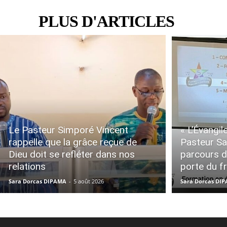
PLUS D'ARTICLES
Le Pasteur Simporé Vincent
« L’Évangile
rappelle que la grâce reçue de
Pasteur Sa
Dieu doit se refléter dans nos
parcours d
relations
porte du fr
Sara Dorcas DIPAMA
-
5 août 2026
Sara Dorcas DI