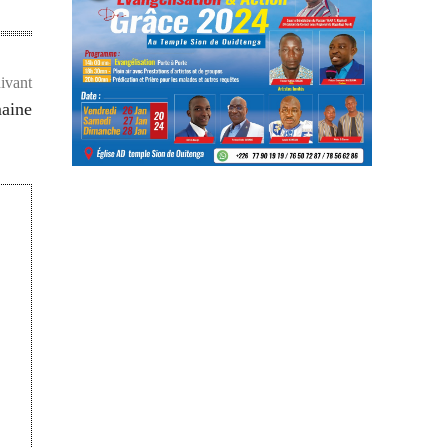
uivant
maine