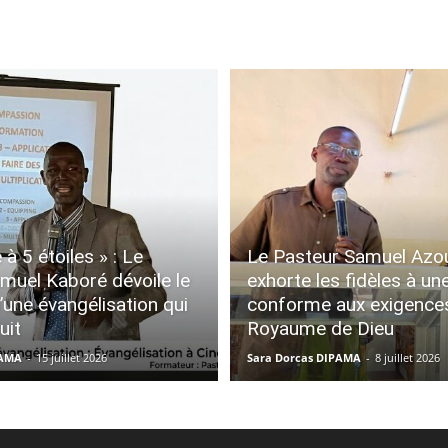
 à 5 étoiles » : Le
Le Pasteur Samuel Az
muel Kaboré dévoile le
exhorte les fidèles à une
’une évangélisation qui
conforme aux exigence
uit
Royaume de Dieu
PAMA
-
15 juillet 2026
Sara Dorcas DIPAMA
-
8 juillet 2026