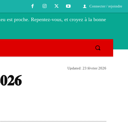
Connecter / rejoindre
eu est proche. Repentez-vous, et croyez à la bonne
Updated:
23 février 2026
𝟐𝟔
Tumblr
Telegram
Viber