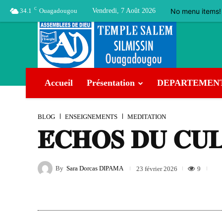
C
No menu items!
34.1
Ouagadougou
Vendredi, 7 Août 2026
Accueil
Présentation
DEPARTEMEN
BLOG
ENSEIGNEMENTS
MEDITATION
𝐄́𝐂𝐇𝐎𝐒 𝐃𝐔 𝐂𝐔𝐋
By
Sara Dorcas DIPAMA
9
23 février 2026
Facebook
Twitter
Pinterest