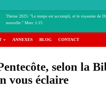
Thème 2025: "Le temps est accompli, et le royaume de Di
nouvelle." ‭‭Marc‬ ‭1‬:‭15
T
ANNEXES
BLOG
CONTACT
Pentecôte, selon la B
n vous éclaire
VK
WhatsApp
Linkedin
E-mail