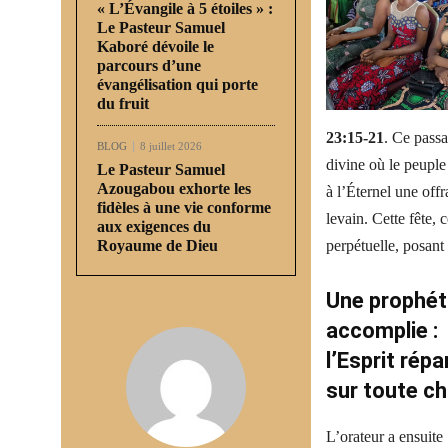
« L’Évangile à 5 étoiles » :
Le Pasteur Samuel
Kaboré dévoile le
parcours d’une
évangélisation qui porte
du fruit
23:15-21
. Ce passa
BLOG
8 juillet 2026
divine où le peuple
Le Pasteur Samuel
Azougabou exhorte les
à l’Éternel une off
fidèles à une vie conforme
levain. Cette fête,
aux exigences du
Royaume de Dieu
perpétuelle, posant 
Une prophét
accomplie :
l’Esprit rép
sur toute ch
L’orateur a ensuite