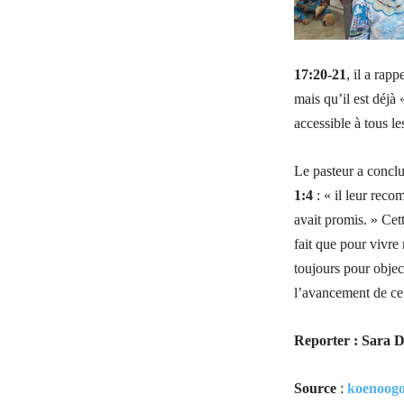
17:20-21
, il a rap
mais qu’il est déjà
accessible à tous le
Le pasteur a conclu
1:4
: « il leur reco
avait promis. » Cett
fait que pour vivre 
toujours pour objec
l’avancement de c
Reporter : Sara
Source
:
koenoog