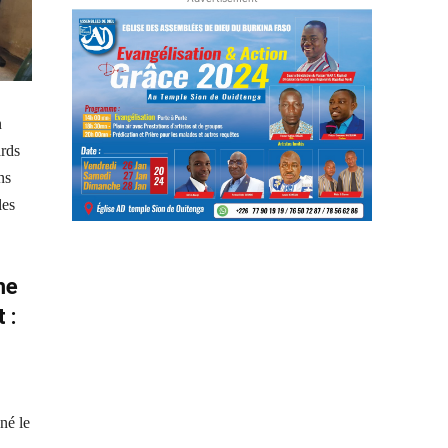
n
ards
ns
les
me
 :
né le