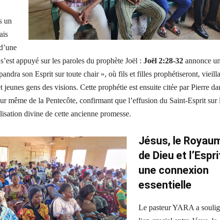
s un
ais
 d’une
 s’est appuyé sur les paroles du prophète Joël :
Joël 2:28-32
annonce u
ndra son Esprit sur toute chair », où fils et filles prophétiseront, vieill
t jeunes gens des visions. Cette prophétie est ensuite citée par Pierre da
our même de la Pentecôte, confirmant que l’effusion du Saint-Esprit sur 
éalisation divine de cette ancienne promesse.
Jésus, le Royau
de Dieu et l’Esprit
une connexion
essentielle
Le pasteur YARA a soulig