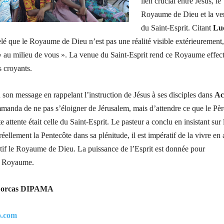
lien crucial entre Jésus, le
Royaume de Dieu et la v
du Saint-Esprit. Citant
Lu
pelé que le Royaume de Dieu n’est pas une réalité visible extérieurement,
 « au milieu de vous ». La venue du Saint-Esprit rend ce Royaume effecti
s croyants.
 son message en rappelant l’instruction de Jésus à ses disciples dans
Ac
mmanda de ne pas s’éloigner de Jérusalem, mais d’attendre ce que le Pèr
e attente était celle du Saint-Esprit. Le pasteur a conclu en insistant sur 
réellement la Pentecôte dans sa plénitude, il est impératif de la vivre en
tif le Royaume de Dieu. La puissance de l’Esprit est donnée pour
e Royaume.
 Dorcas DIPAMA
o.com