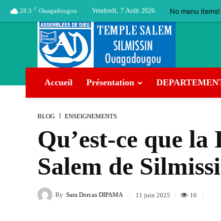
C
No menu items!
28.3
Ouagadougou
Vendredi, 7 Août 2026
Accueil
Présentation
DEPARTEMEN
BLOG
ENSEIGNEMENTS
Qu’est-ce que la 
Salem de Silmissi
By
Sara Dorcas DIPAMA
16
11 juin 2025
Facebook
Twitter
Pinterest