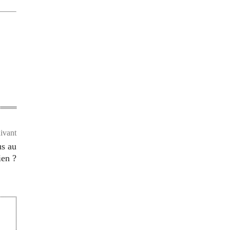
uivant
us au
ien ?