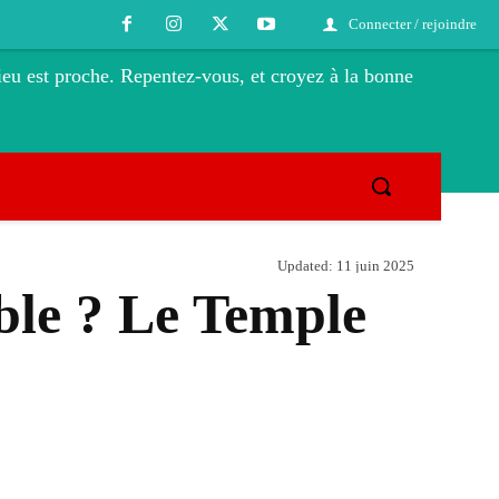
Connecter / rejoindre
eu est proche. Repentez-vous, et croyez à la bonne
Updated:
11 juin 2025
ible ? Le Temple
Tumblr
Telegram
Viber