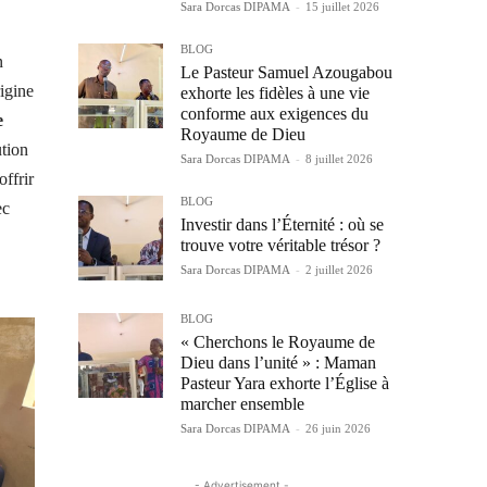
Sara Dorcas DIPAMA
-
15 juillet 2026
BLOG
n
Le Pasteur Samuel Azougabou
igine
exhorte les fidèles à une vie
conforme aux exigences du
e
Royaume de Dieu
ution
Sara Dorcas DIPAMA
-
8 juillet 2026
offrir
BLOG
ec
Investir dans l’Éternité : où se
trouve votre véritable trésor ?
Sara Dorcas DIPAMA
-
2 juillet 2026
BLOG
« Cherchons le Royaume de
Dieu dans l’unité » : Maman
Pasteur Yara exhorte l’Église à
marcher ensemble
Sara Dorcas DIPAMA
-
26 juin 2026
- Advertisement -