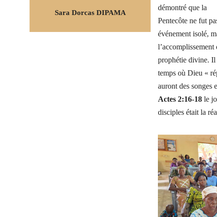
démontré que la
Sara Dorcas DIPAMA
Pentecôte ne fut pa
événement isolé, m
l’accomplissement
prophétie divine. Il
temps où Dieu « répa
auront des songes e
Actes 2:16-18
le j
disciples était la r