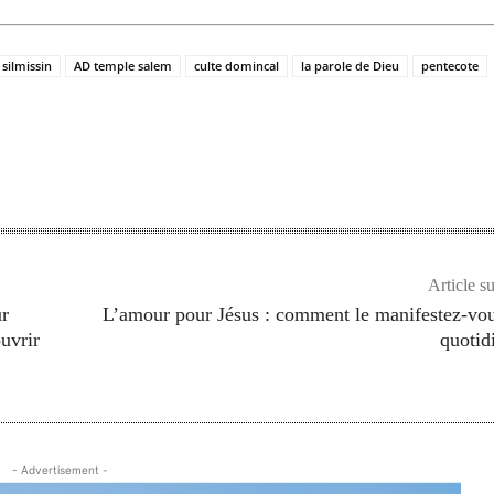
silmissin
AD temple salem
culte domincal
la parole de Dieu
pentecote
Article s
ur
L’amour pour Jésus : comment le manifestez-vo
uvrir
quotid
- Advertisement -