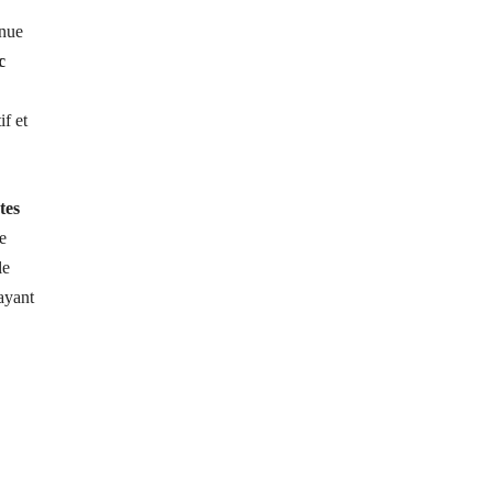
enue
c
f et
tes
e
le
 ayant